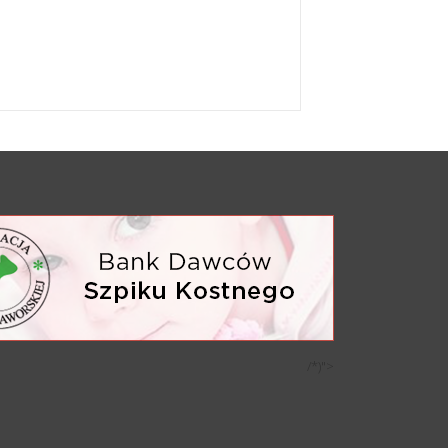
/*)">