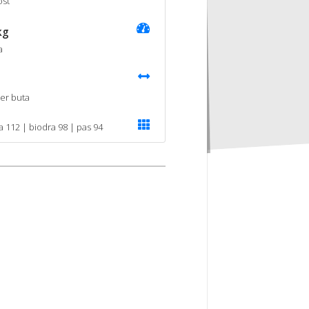
st
kg
a
er buta
ka 112 | biodra 98 | pas 94