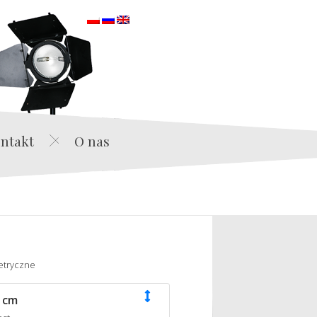
orska
ntakt
O nas
etryczne
 cm