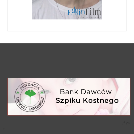
/*)">
-->