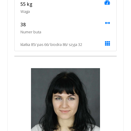
55 kg
Waga
38
Numer buta
klatka 85/ pas 66/ biodra 86/ szyja 32