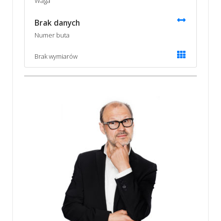
Waga
Brak danych
Numer buta
Brak wymiarów