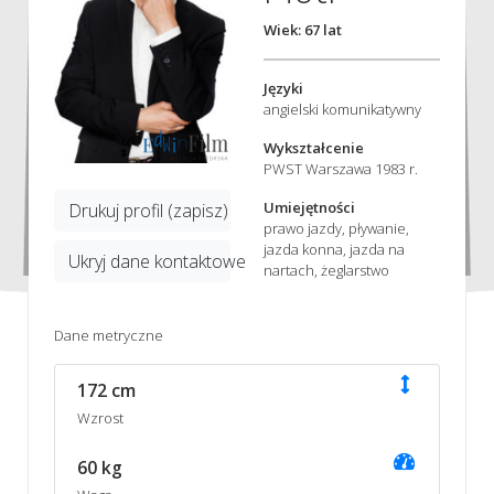
Wiek: 67 lat
Języki
angielski komunikatywny
Wykształcenie
PWST Warszawa 1983 r.
Umiejętności
Drukuj profil (zapisz)
prawo jazdy, pływanie,
jazda konna, jazda na
Ukryj dane kontaktowe
nartach, żeglarstwo
Dane metryczne
172 cm
Wzrost
60 kg