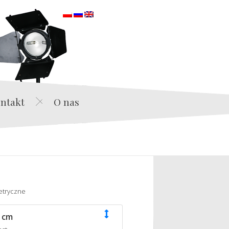
orska
ntakt
O nas
etryczne
 cm