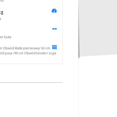
st
kg
a
er buta
m Obwód klatki piersiowej/ 63 cm
d pasa /90 cm Obwód bioder/ szyja