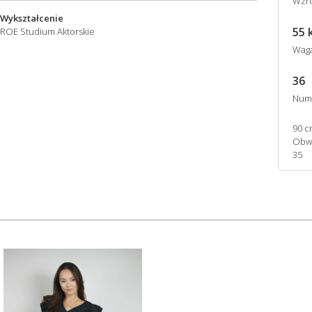
Wzro
Wykształcenie
55 
ROE Studium Aktorskie
Wag
36
Num
90 c
Obwó
35