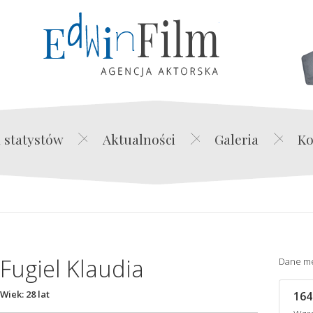
Edwin Film Agencja Akt
 statystów
Aktualności
Galeria
Ko
Fugiel Klaudia
Dane m
Wiek: 28 lat
164