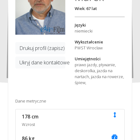
Wiek: 67 lat
Języki
niemiecki
Wykształcenie
Drukuj profil (zapisz)
PWST Wrocław
Umiejętności
Ukryj dane kontaktowe
prawo jazdy, pływanie,
deskorolka, jazda na
nartach, jazda na rowerze,
śpiew,
Dane metryczne
178 cm
Wzrost
86 kg