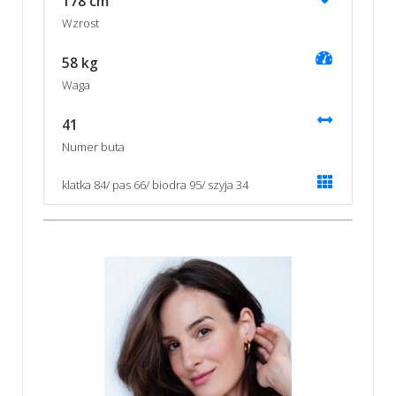
178 cm
Wzrost
58 kg
Waga
41
Numer buta
klatka 84/ pas 66/ biodra 95/ szyja 34