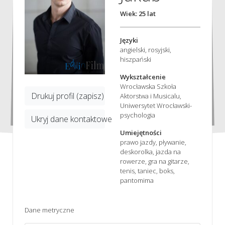
Wiek: 25 lat
Języki
angielski, rosyjski,
hiszpański
Wykształcenie
Wrocławska Szkoła
Drukuj profil (zapisz)
Aktorstwa i Musicalu,
Uniwersytet Wrocławski-
psychologia
Ukryj dane kontaktowe
Umiejętności
prawo jazdy, pływanie,
deskorolka, jazda na
rowerze, gra na gitarze,
tenis, taniec, boks,
pantomima
Dane metryczne