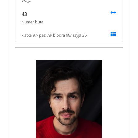
Waga
43
Numer buta
klatka 97/ pas 78/ biodra 98/ szyja 36