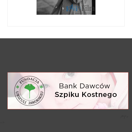
/*)">
-->