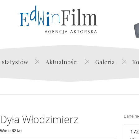
Edwin Film Agencja Akt
 statystów
Aktualności
Galeria
Ko
Dyła Włodzimierz
Dane m
Wiek: 62 lat
172