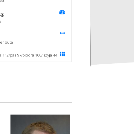
st
kg
a
er buta
ka 112/pas 97/biodra 100/ szyja 44