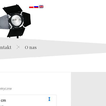
orska
ntakt
O nas
etryczne
 cm