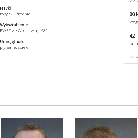
Wzro
Języki
80 
rosyjski - średnio
Wag
Wykształcenie
PWST we Wrocławiu, 1989 r.
42
Umiejętności
Num
pływanie, spiew
klat