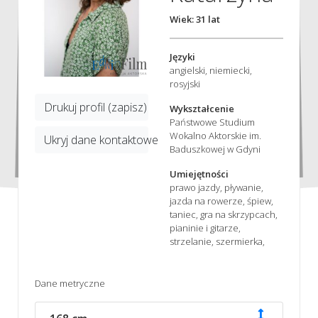
Wiek: 31 lat
Języki
angielski, niemiecki,
rosyjski
Drukuj profil (zapisz)
Wykształcenie
Państwowe Studium
Wokalno Aktorskie im.
Ukryj dane kontaktowe
Baduszkowej w Gdyni
Umiejętności
prawo jazdy, pływanie,
jazda na rowerze, śpiew,
taniec, gra na skrzypcach,
pianinie i gitarze,
strzelanie, szermierka,
Dane metryczne