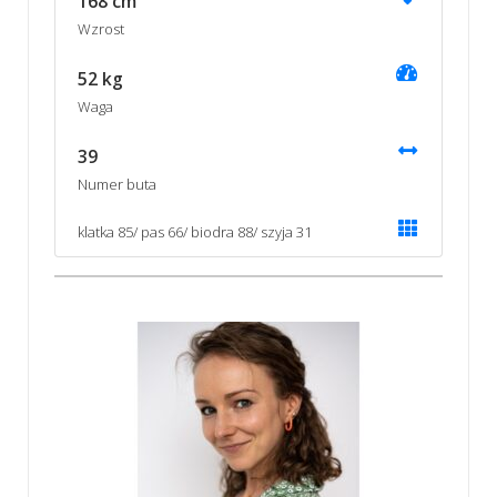
168 cm
Wzrost
52 kg
Waga
39
Numer buta
klatka 85/ pas 66/ biodra 88/ szyja 31