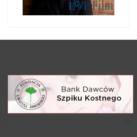
/*)">
-->