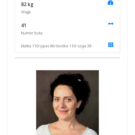
82 kg
Waga
41
Numer buta
klatka 110/ ppas 86/ biodra 110/ szyja 38