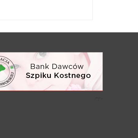
/*)">