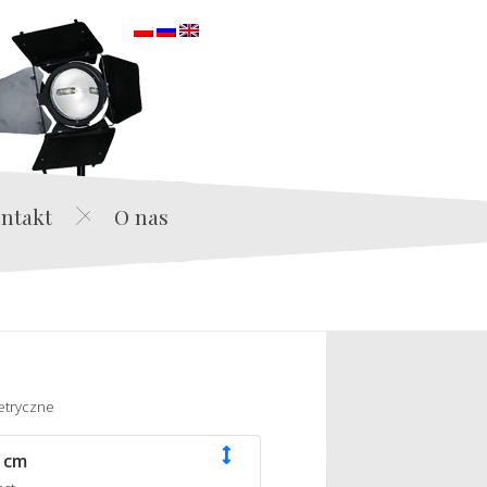
orska
ntakt
O nas
etryczne
 cm