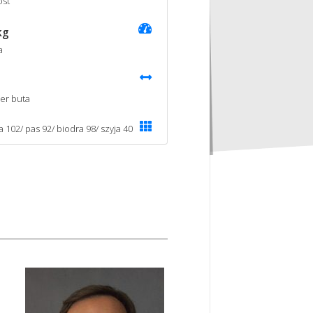
st
kg
a
er buta
a 102/ pas 92/ biodra 98/ szyja 40