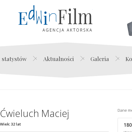
Edwin Film Agencja Akt
 statystów
Aktualności
Galeria
Ko
Ćwieluch Maciej
Dane m
Wiek: 32 lat
180