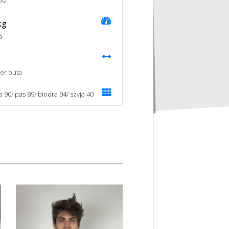
st
kg
a
er buta
a 90/ pas 89/ biodra 94/ szyja 40