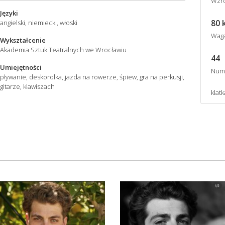
Wzro
Języki
80 
angielski, niemiecki, włoski
Wag
Wykształcenie
Akademia Sztuk Teatralnych we Wrocławiu
44
Umiejętności
Num
pływanie, deskorolka, jazda na rowerze, śpiew, gra na perkusji,
gitarze, klawiszach
klatk