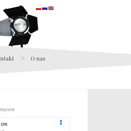
orska
ntakt
O nas
etryczne
 cm