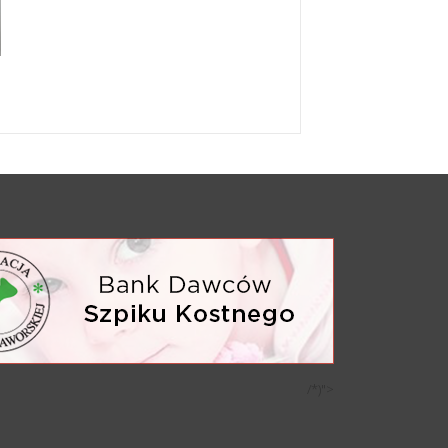
/*)">