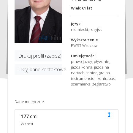
Wiek: 61 lat
Języki
niemiecki, rosyjski
Wykształcenie
PWST Wrocław
Drukuj profil (zapisz)
Umiejętności
prawo jazdy, pływanie,
jazda konna, jazda na
Ukryj dane kontaktowe
nartach, taniec, gra na
instrumencie - kontrabas,
szermierka, żeglarstwo.
Dane metryczne
177 cm
Wzrost