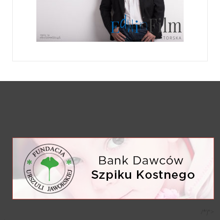
/*)">