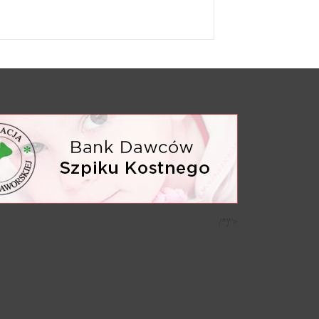
/*)">