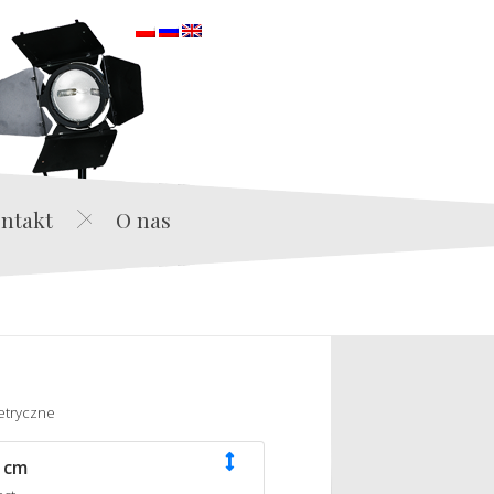
orska
ntakt
O nas
etryczne
 cm