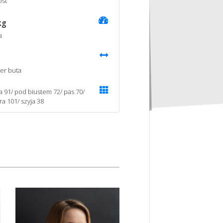
st
kg
a
er buta
ka 91/ pod biustem 72/ pas 70/
ra 101/ szyja 38