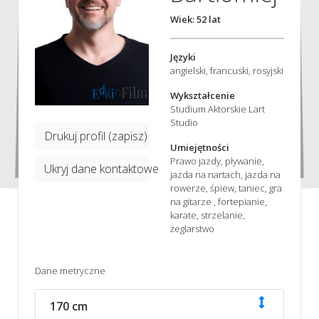
Wiek: 52 lat
Języki
angielski, francuski, rosyjski
Wykształcenie
Studium Aktorskie Lart
Studio
Drukuj profil (zapisz)
Umiejętności
Prawo jazdy, pływanie,
Ukryj dane kontaktowe
jazda na nartach, jazda na
rowerze, śpiew, taniec, gra
na gitarze , fortepianie,
karate, strzelanie,
żeglarstwo
Dane metryczne
170 cm