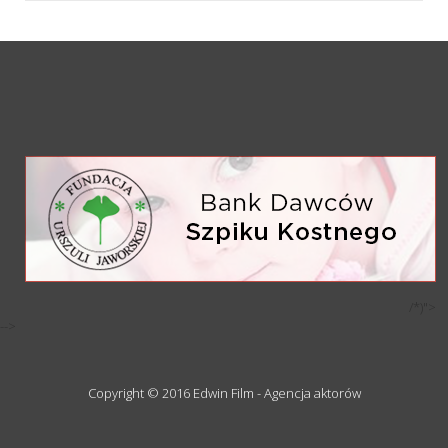
/*)">
-->
Copyright © 2016 Edwin Film - Agencja aktorów