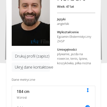
Wiek: 47 lat
Języki
angielski
Wykształcenie
Egzamin Eksternistyczny
ZASP
Umiejętności
pływanie, jazda na
Drukuj profil (zapisz)
rowerze, tenis, śpiew,
koszykówka, piłka nożna
Ukryj dane kontaktowe
Dane metryczne
184 cm
Wzrost