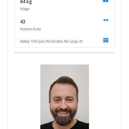
84 kg
Waga
43
Numer buta
klatka 105/ pas 95/ biodra 96/ szyja 41