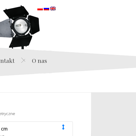
orska
ntakt
O nas
etryczne
 cm