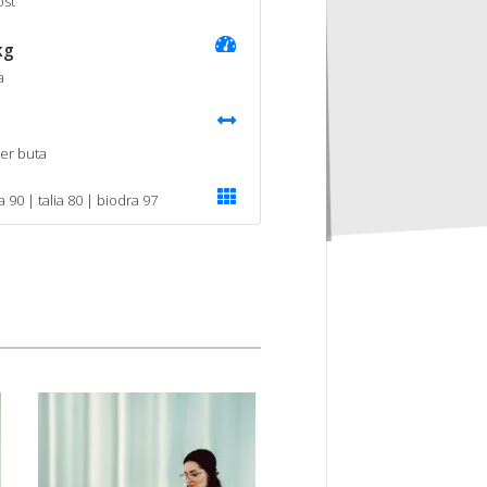
st
kg
a
er buta
a 90 | talia 80 | biodra 97