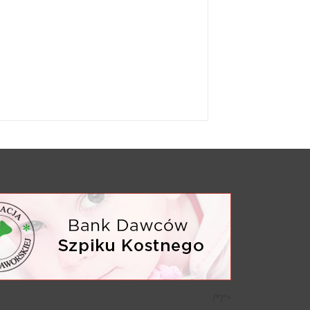
/*)">