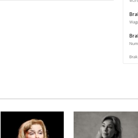
Wzro
Bra
Wag
Bra
Num
Brak