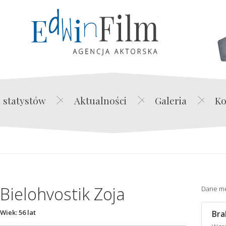
Edwin Film Agencja Akt
 statystów
Aktualności
Galeria
Ko
Bielohvostik Zoja
Dane m
Wiek: 56 lat
Bra