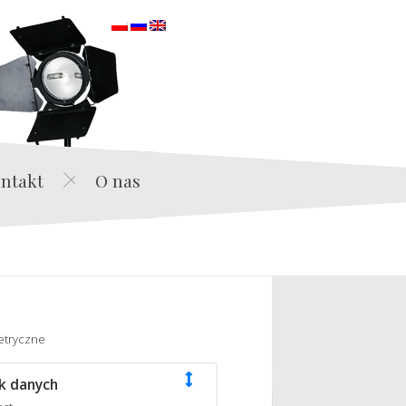
orska
ntakt
O nas
etryczne
k danych