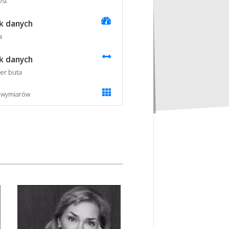
st
k danych
a
k danych
er buta
 wymiarów