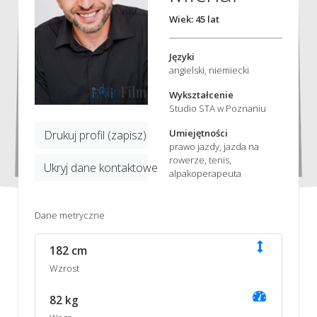
Wiek: 45 lat
Języki
angielski, niemiecki
Wykształcenie
Studio STA w Poznaniu
Umiejętności
Drukuj profil (zapisz)
prawo jazdy, jazda na
rowerze, tenis,
Ukryj dane kontaktowe
alpakoperapeuta
Dane metryczne
182 cm
Wzrost
82 kg