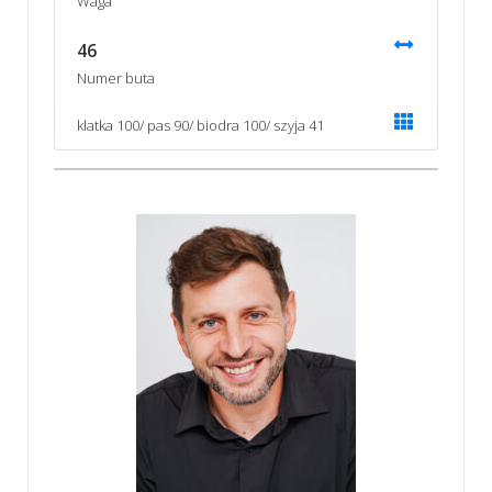
Waga
46
Numer buta
klatka 100/ pas 90/ biodra 100/ szyja 41