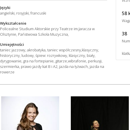
Wzro
Języki
58 
angielski, rosyjski, francuski
Wag
Wykształcenie
Policealne Studium Aktorskie przy Teatrze im.Jaracza w
38
Olsztynie, Państwowa Szkoła Muzyczna,
Num
Umiejętności
taniec jazzowy, akrobatyka, taniec współczesny,klasyczny,
klatk
historyczny, ludowy, śpiew: rozrywkowy, klasyczny, biały,
dyrygowanie, gra na fortepianie, gitarze,wibrafonie, perkusji,
szermierka, prawo jazdy kat B i A2, jazda na łyżwach, jazda na
rowerze