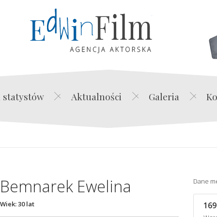
Edwin Film Agencja Akt
 statystów
Aktualności
Galeria
Ko
Bemnarek Ewelina
Dane m
Wiek: 30 lat
169