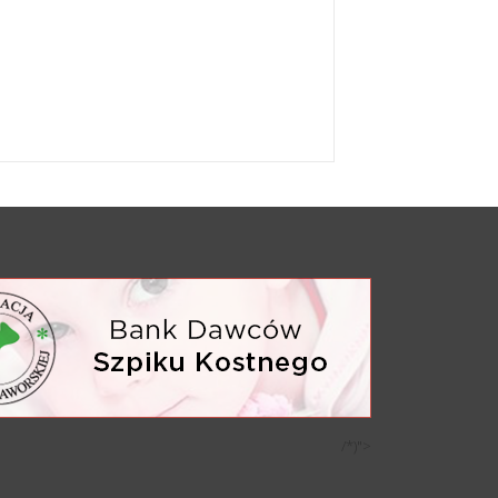
/*)">