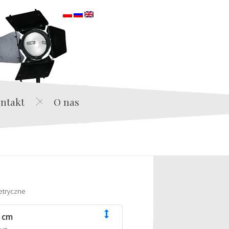
orska
ntakt
O nas
etryczne
 cm