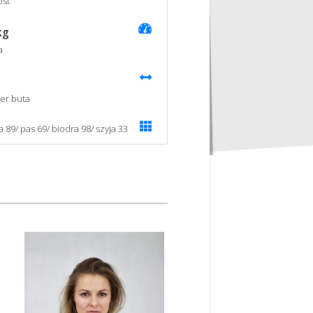
st
kg
a
er buta
a 89/ pas 69/ biodra 98/ szyja 33