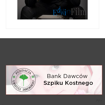
/*)">