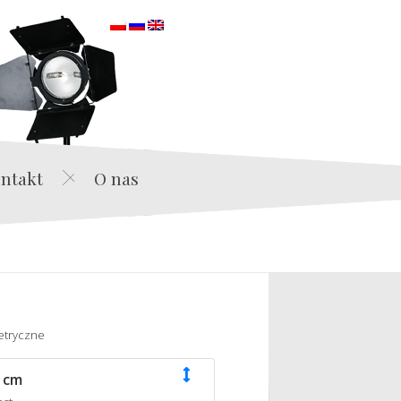
orska
ntakt
O nas
etryczne
 cm