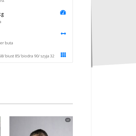
st
kg
a
er buta
8/ biust 85/ biodra 90/ szyja 32