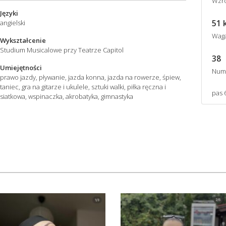
Wzro
Języki
51 
angielski
Wag
Wykształcenie
Studium Musicalowe przy Teatrze Capitol
38
Umiejętności
Num
prawo jazdy, pływanie, jazda konna, jazda na rowerze, śpiew,
taniec, gra na gitarze i ukulele, sztuki walki, piłka ręczna i
pas 6
siatkowa, wspinaczka, akrobatyka, gimnastyka