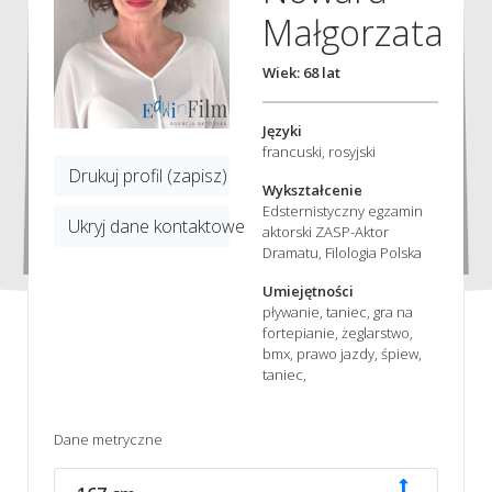
Małgorzata
Wiek: 68 lat
Języki
francuski, rosyjski
Drukuj profil (zapisz)
Wykształcenie
Edsternistyczny egzamin
Ukryj dane kontaktowe
aktorski ZASP-Aktor
Dramatu, Filologia Polska
Umiejętności
pływanie, taniec, gra na
fortepianie, żeglarstwo,
bmx, prawo jazdy, śpiew,
taniec,
Dane metryczne