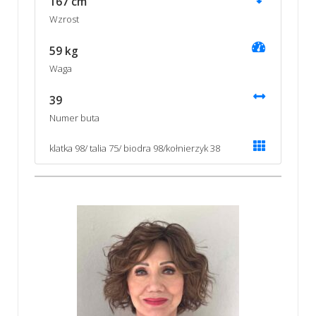
167 cm
Wzrost
59 kg
Waga
39
Numer buta
klatka 98/ talia 75/ biodra 98/kołnierzyk 38