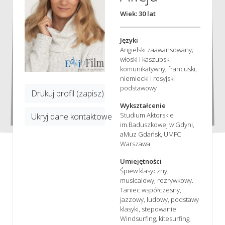
Wiek: 30 lat
Języki
Angielski zaawansowany;
włoski i kaszubski
komunikatywny; francuski,
niemiecki i rosyjski
podstawowy
Drukuj profil (zapisz)
Wykształcenie
Studium Aktorskie
Ukryj dane kontaktowe
im.Baduszkowej w Gdyni,
aMuz Gdańsk, UMFC
Warszawa
Umiejętności
Śpiew klasyczny,
musicalowy, rozrywkowy.
Taniec współczesny,
jazzowy, ludowy, podstawy
klasyki, stepowanie.
Windsurfing, kitesurfing,