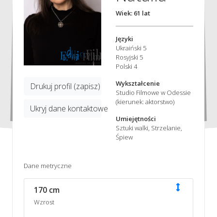
Wiek: 61 lat
Języki
Ukraiński 5
Rosyjski 5
Polski 4
Wykształcenie
Drukuj profil (zapisz)
Studio Filmowe w Odessie
(kierunek: aktorstwo)
Ukryj dane kontaktowe
Umiejętności
Sztuki walki, Strzelanie,
Śpiew
Dane metryczne
170 cm
Wzrost