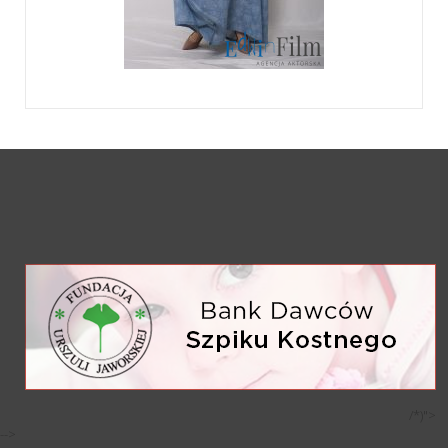
/*)">
-->