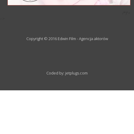
/*)">
-->
Copyright © 2016 Edwin Film - Agencja aktorów
Coded by: jetplugs.com