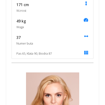
171 cm
Wzrost
49 kg
Waga
37
Numer buta
Pas 65, Klata 90, Biodra 87