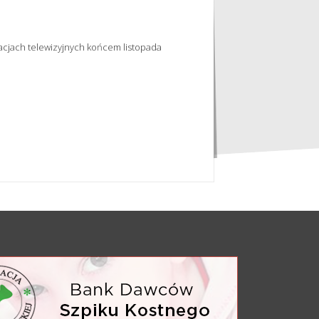
tacjach telewizyjnych końcem listopada