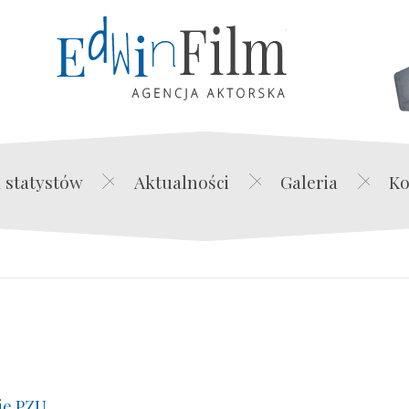
Edwin Film Agencja Akt
 statystów
Aktualności
Galeria
Ko
ie PZU