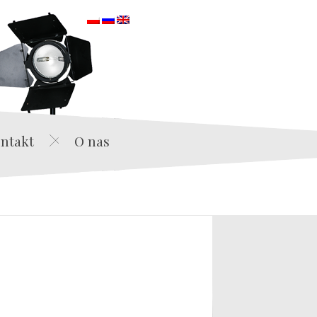
orska
ntakt
O nas