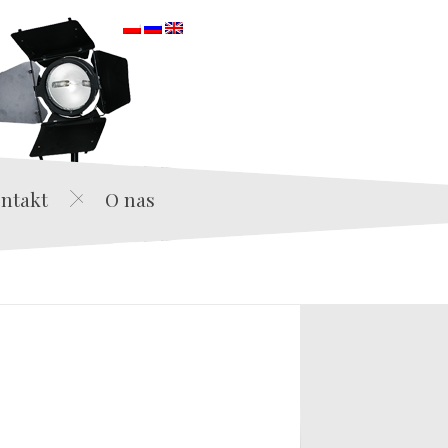
orska
ntakt
O nas