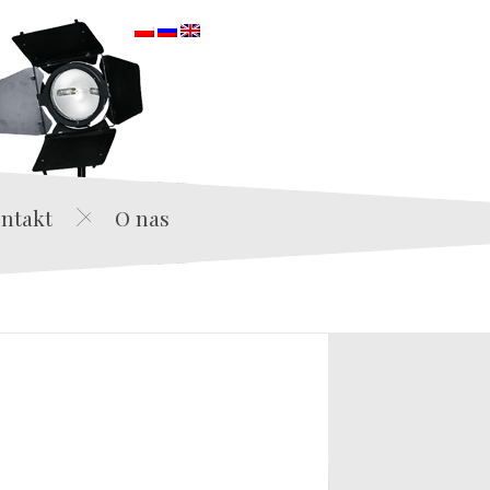
orska
ntakt
O nas