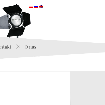
orska
ntakt
O nas