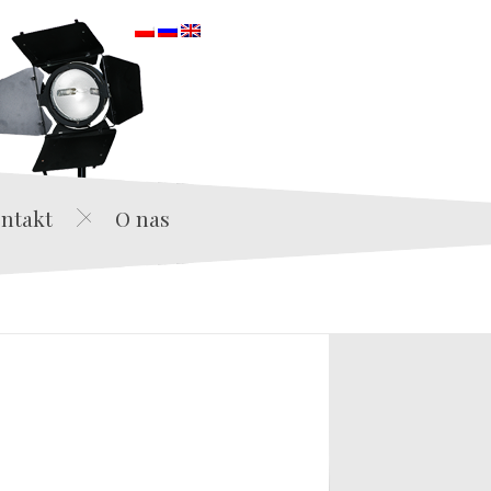
orska
ntakt
O nas