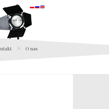
orska
ntakt
O nas