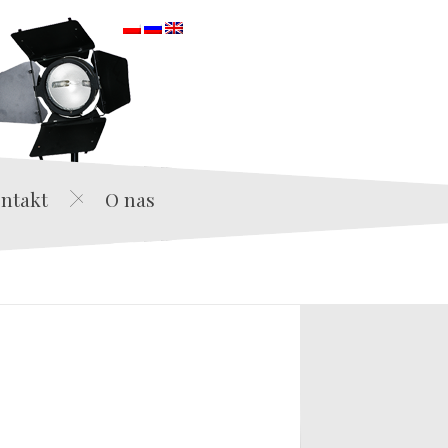
orska
ntakt
O nas