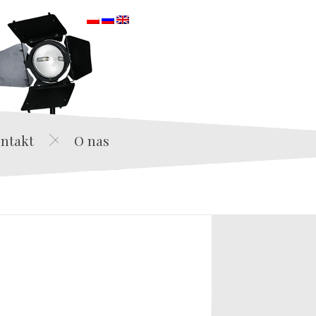
orska
ntakt
O nas