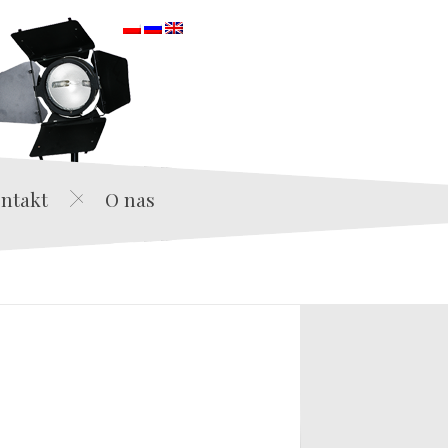
orska
ntakt
O nas