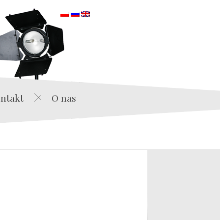
orska
ntakt
O nas