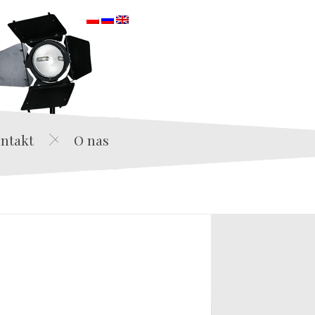
orska
ntakt
O nas