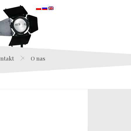
orska
ntakt
O nas