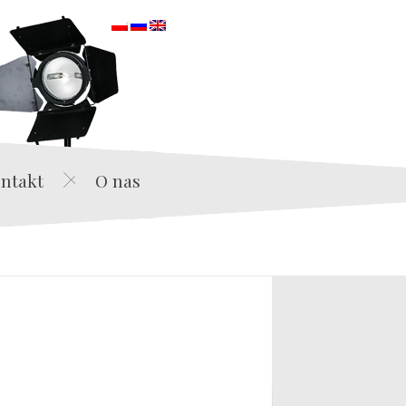
orska
ntakt
O nas