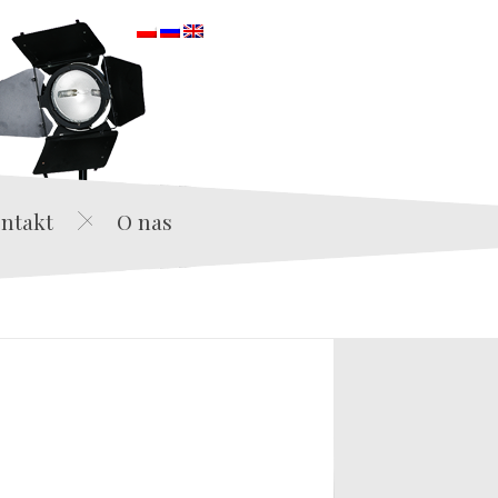
orska
ntakt
O nas