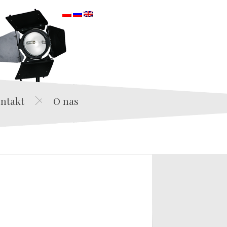
orska
ntakt
O nas