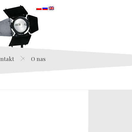
orska
ntakt
O nas