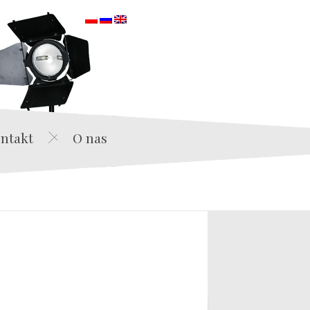
orska
ntakt
O nas