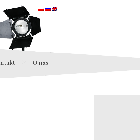
orska
ntakt
O nas