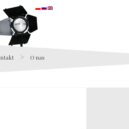
orska
ntakt
O nas