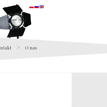
orska
ntakt
O nas